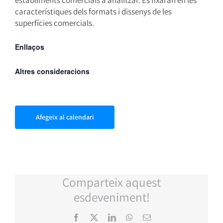
establiments comercials a analitzar. Es fixaran en les
característiques dels formats i dissenys de les
superfícies comercials.
Enllaços
Altres consideracions
Afegeix al calendari
Comparteix aquest
esdeveniment!
Facebook
X
LinkedIn
WhatsApp
Email: