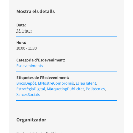
Mostra els detalls
Data:
25 febrer
Hora:
10:00 - 11:30
Categoria d'Esdeveniment:
Esdeveniments
Etiquetes de l'Esdeveniment:
BricoDepôt
,
ElNostreCompromís
,
ElTeuTalent
,
EstratègiaDigital
,
MàrquetingPublicitat
,
Politècnics
,
XarxesSocials
Organitzador