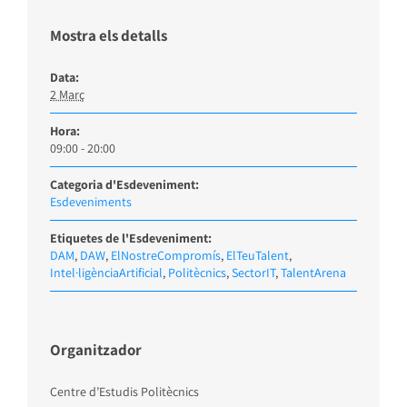
Mostra els detalls
Data:
2 Març
Hora:
09:00 - 20:00
Categoria d'Esdeveniment:
Esdeveniments
Etiquetes de l'Esdeveniment:
DAM
,
DAW
,
ElNostreCompromís
,
ElTeuTalent
,
Intel·ligènciaArtificial
,
Politècnics
,
SectorIT
,
TalentArena
Organitzador
Centre d’Estudis Politècnics