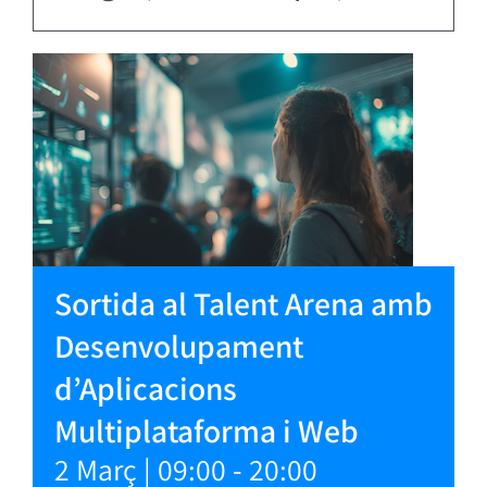
Sortida al Talent Arena amb
Desenvolupament
d’Aplicacions
Multiplataforma i Web
2 Març | 09:00
-
20:00