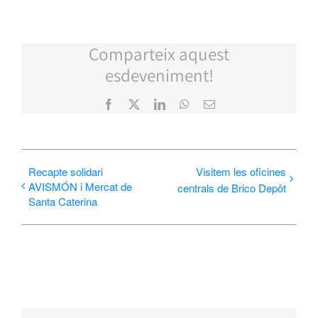
Comparteix aquest
esdeveniment!
Facebook
X
LinkedIn
WhatsApp
Email:
Recapte solidari
Visitem les oficines
AVISMÓN i Mercat de
centrals de Brico Depôt
Santa Caterina