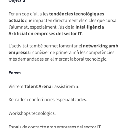
Objectiu
Fer un cop d’ull a les
tendències tecnològiques
actuals
que impacten directament els cicles que cursa
l’alumnat, especialment l’ús de la
Intel·ligència
Artificial en empreses del sector IT
.
L’activitat també permet fomentar el
networking amb
empreses
i conèixer de primera mà les competències
més demandades en el mercat laboral tecnològic.
Farem
Visitem
Talent Arena
i assistirem a:
Xerrades i conferències especialitzades.
Workshops tecnològics.
Espais de contacte amb empreses del sector IT.