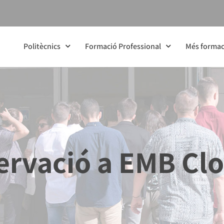
Politècnics
Formació Professional
Més formac
ervació a EMB Clo