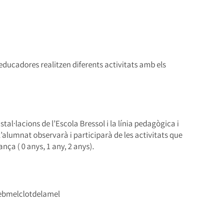
 educadores realitzen diferents activitats amb els
stal·lacions de l’Escola Bressol i la línia pedagògica i
l’alumnat observarà i participarà de les activitats que
ça ( 0 anys, 1 any, 2 anys).
/ebmelclotdelamel