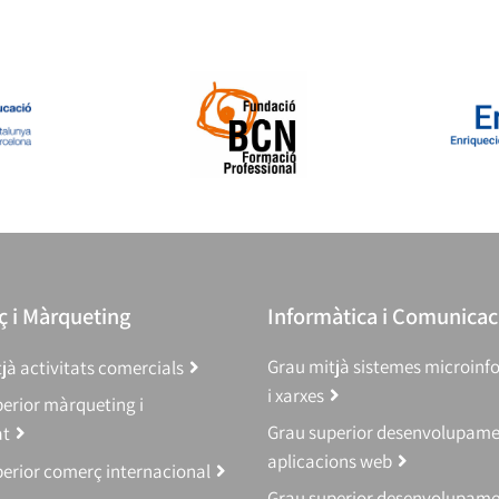
 i Màrqueting
Informàtica i Comunicac
Grau mitjà sistemes microinf
jà activitats comercials
i xarxes
erior màrqueting i
Grau superior desenvolupam
at
aplicacions web
erior comerç internacional
Grau superior desenvolupam