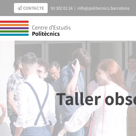
Skip
CONTACTE
93 302 02 24
|
info@politecnics.barcelona
to
content
Taller obs