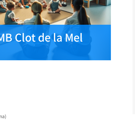
MB Clot de la Mel
ona)