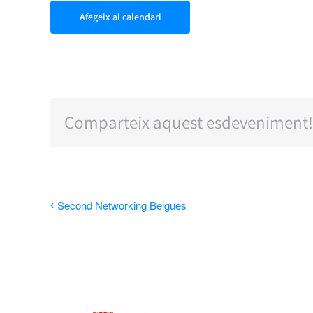
Afegeix al calendari
Comparteix aquest esdeveniment!
Second Networking Belgues