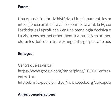
Farem
Una exposició sobre la història, el funcionament, les poss
intel·ligència artificial avui. Experimenta amb la IA, c
i artístiques i aprofundeix en una tecnologia decisiva e
La visita ens permet experimentar amb la IA en primera
olorar les flors d’un arbre extingit al segle passat o 
Enllaços
Centre que es visita:
https://www.google.com/maps/place/CCCB+Centre+d
entry=ttu
Info sobre l’exposició: https://www.cccb.org/ca/exposic
Altres consideracions