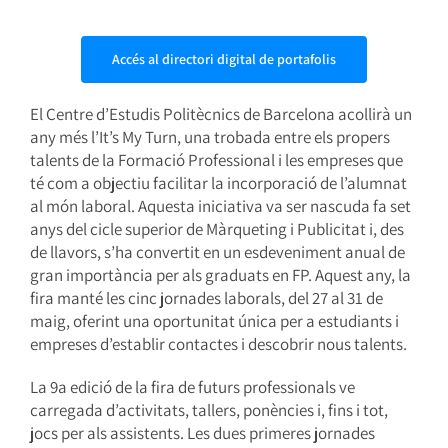
Accés al directori digital de portafolis
El Centre d’Estudis Politècnics de Barcelona acollirà un
any més l’It’s My Turn, una trobada entre els propers
talents de la Formació Professional i les empreses que
té com a objectiu facilitar la incorporació de l’alumnat
al món laboral. Aquesta iniciativa va ser nascuda fa set
anys del cicle superior de Màrqueting i Publicitat i, des
de llavors, s’ha convertit en un esdeveniment anual de
gran importància per als graduats en FP. Aquest any, la
fira manté les cinc jornades laborals, del 27 al 31 de
maig, oferint una oportunitat única per a estudiants i
empreses d’establir contactes i descobrir nous talents.
La 9a edició de la fira de futurs professionals ve
carregada d’activitats, tallers, ponències i, fins i tot,
jocs per als assistents. Les dues primeres jornades