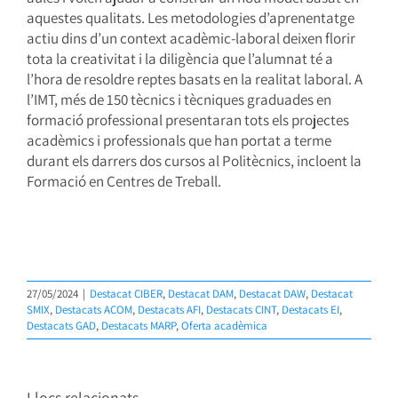
aquestes qualitats. Les metodologies d’aprenentatge
actiu dins d’un context acadèmic-laboral deixen florir
tota la creativitat i la diligència que l’alumnat té a
l’hora de resoldre reptes basats en la realitat laboral. A
l’IMT, més de 150 tècnics i tècniques graduades en
formació professional presentaran tots els projectes
acadèmics i professionals que han portat a terme
durant els darrers dos cursos al Politècnics, incloent la
Formació en Centres de Treball.
27/05/2024
|
Destacat CIBER
,
Destacat DAM
,
Destacat DAW
,
Destacat
SMIX
,
Destacats ACOM
,
Destacats AFI
,
Destacats CINT
,
Destacats EI
,
Destacats GAD
,
Destacats MARP
,
Oferta acadèmica
Llocs relacionats