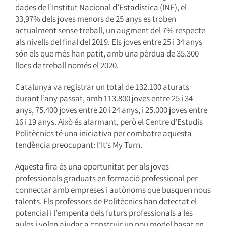
dades de l’Institut Nacional d’Estadística (INE), el
33,97% dels joves menors de 25 anys es troben
actualment sense treball, un augment del 7% respecte
als nivells del final del 2019. Els joves entre 25 i 34 anys
són els que més han patit, amb una pèrdua de 35.300
llocs de treball només el 2020.
Catalunya va registrar un total de 132.100 aturats
durant l’any passat, amb 113.800 joves entre 25 i 34
anys, 75.400 joves entre 20 i 24 anys, i 25.000 joves entre
16 i 19 anys. Això és alarmant, però el Centre d’Estudis
Politècnics té una iniciativa per combatre aquesta
tendència preocupant: l’It’s My Turn.
Aquesta fira és una oportunitat per als joves
professionals graduats en formació professional per
connectar amb empreses i autònoms que busquen nous
talents. Els professors de Politècnics han detectat el
potencial i l’empenta dels futurs professionals a les
aules i volen ajudar a construir un nou model basat en