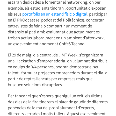
estaran dedicades a fomentar el networking, on per
exemple, els estudiants tindran l’oportunitat d’exposar
els seus
portafolis en un estand físic o digital
, participar
en El PROdcast (el podcast del Politècnics), concertar
entrevistes de feina o compartir un moment de
distensió al pati amb exalumnat que actualment es
troben actius laboralment en un ambient d’afterwork,
un esdeveniment anomenat Coffe&Techno.
El 29 de maig, dia central de l’IMT Week, s’organitzarà
una Hackathon d’emprenedoria, on l’alumnat distribuit
en equips de 3/4 persones, podran demostrar el seu
talent i formular projectes emprenedors durant el dia, a
partir de reptes llençats per empreses reals que
busquen solucions disruptives.
Per tancar el que s’espera que sigui un èxit, els últims
dos dies de la fira tindrem el plaer de gaudir de diferents
ponències de la mà del propi alumnat i d’experts,
diferents xerrades i molts tallers. Aquest esdeveniment