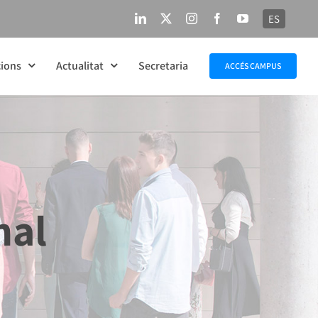
ES
LinkedIn
X
Instagram
Facebook
YouTube
ions
Actualitat
Secretaria
ACCÉS CAMPUS
nal