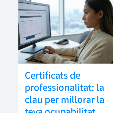
Certificats de
professionalitat: la
clau per millorar la
teva ocupabilitat