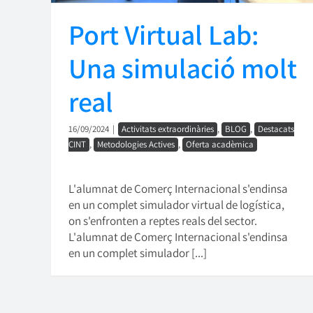
Port Virtual Lab:
Una simulació molt
real
16/09/2024
|
Activitats extraordinàries
,
BLOG
,
Destacats
CINT
,
Metodologies Actives
,
Oferta acadèmica
L'alumnat de Comerç Internacional s'endinsa
en un complet simulador virtual de logística,
on s'enfronten a reptes reals del sector.
L'alumnat de Comerç Internacional s'endinsa
en un complet simulador [...]