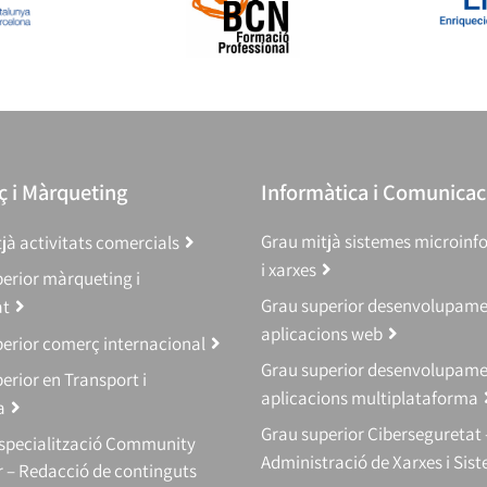
 i Màrqueting
Informàtica i Comunicac
Grau mitjà sistemes microinf
jà activitats comercials
i xarxes
erior màrqueting i
Grau superior desenvolupam
at
aplicacions web
erior comerç internacional
Grau superior desenvolupam
erior en Transport i
aplicacions multiplataforma
a
Grau superior Ciberseguretat 
Especialització Community
Administració de Xarxes i Sis
 – Redacció de continguts