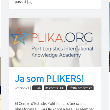
passat [...]
Ja som PLIKERS!
22/09/2024
|
BLOG
,
Destacats CINT
,
Oferta acadèmica
El Centre d'Estudis Politècnics s'uneix a la
plataforma PLIKA.ORG com a Regular Member