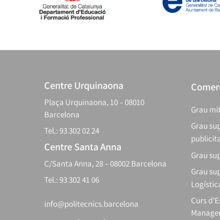
Centre Urquinaona
Comerç
Plaça Urquinaona, 10 – 08010
Grau mit
Barcelona
Grau sup
Tel.: 93 302 02 24
publicit
Centre Santa Anna
Grau sup
C/Santa Anna, 28 – 08002 Barcelona
Grau sup
Tel.: 93 302 41 06
Logístic
Curs d’
info@politecnics.barcelona
Manager