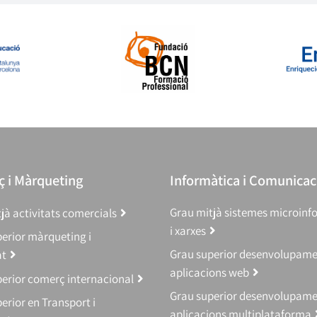
 i Màrqueting
Informàtica i Comunicac
Grau mitjà sistemes microinf
jà activitats comercials
i xarxes
erior màrqueting i
Grau superior desenvolupam
at
aplicacions web
erior comerç internacional
Grau superior desenvolupam
erior en Transport i
aplicacions multiplataforma