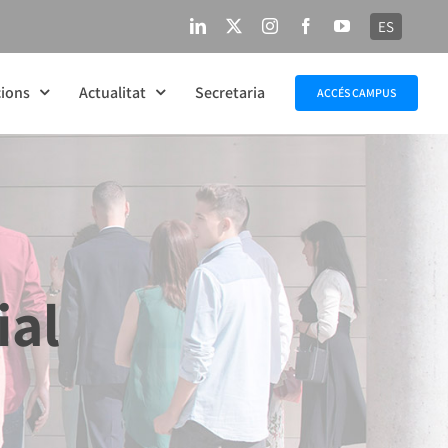
ES
LinkedIn
X
Instagram
Facebook
YouTube
ions
Actualitat
Secretaria
ACCÉS CAMPUS
ial