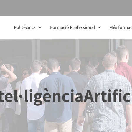
Politècnics
Formació Professional
Més formac
tel·ligènciaArtific