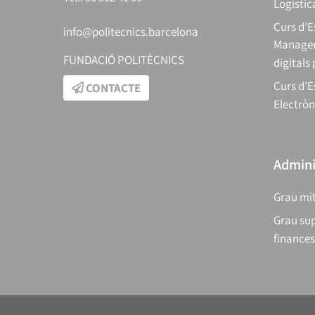
Logístic
Curs d’
info@politecnics.barcelona
Manager
FUNDACIÓ POLITÈCNICS
digitals
Curs d’E
CONTACTE
Electròn
Adminis
Grau mit
Grau sup
finances