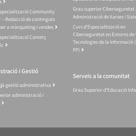
a
Grau superior Ciberseguretat 
Especialització Community
Administració de Xarxes i Sis
 – Redacció de continguts
Curs d’Especialització en
 per a màrqueting i vendes
Ciberseguretat en Entorns de 
specialització Comerç
Tecnologies de la Informació 
ic
FP)
tració i Gestió
Serveis a la comunitat
jà gestió administrativa
Grau Superior d’Educació Infa
erior administració i