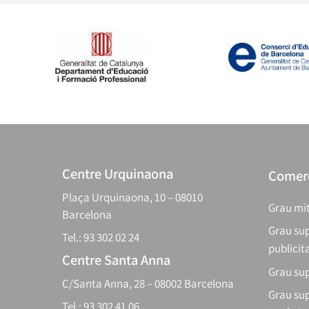
Centre Urquinaona
Comerç
Plaça Urquinaona, 10 – 08010
Grau mit
Barcelona
Grau sup
Tel.: 93 302 02 24
publicit
Centre Santa Anna
Grau sup
C/Santa Anna, 28 – 08002 Barcelona
Grau sup
Tel.: 93 302 41 06