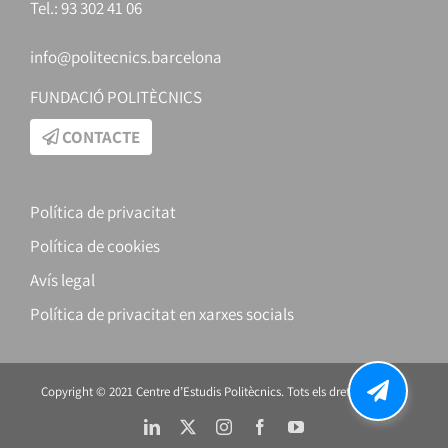
Tel.: 93 302 41 06
info@politecnics.barcelona
FUNDACIÓ POLITÈCNICS
CONTACTE
Política de privacitat
Política de cookies
Avís legal
Política de privacitat en xarxes socials
Copyright © 2021 Centre d’Estudis Politècnics. Tots els drets reservats.
LinkedIn
X
Instagram
Facebook
YouTube