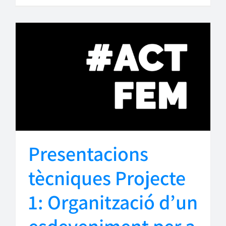
Presentacions
tècniques Projecte
1: Organització d’un
esdeveniment per a