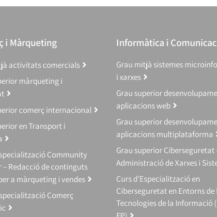
 i Màrqueting
Informàtica i Comunicac
Grau mitjà sistemes microinf
jà activitats comercials
i xarxes
erior màrqueting i
Grau superior desenvolupam
at
aplicacions web
erior comerç internacional
Grau superior desenvolupam
erior en Transport i
aplicacions multiplataforma
a
Grau superior Ciberseguretat 
Especialització Community
Administració de Xarxes i Sis
 – Redacció de continguts
Curs d’Especialització en
 per a màrqueting i vendes
Ciberseguretat en Entorns de 
specialització Comerç
Tecnologies de la Informació 
ic
FP)