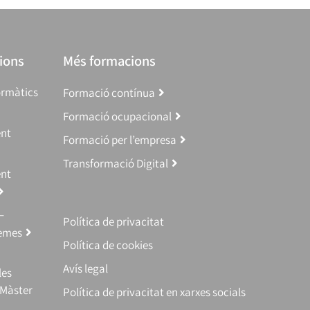
ions
Més formacions
ormàtics
Formació contínua
Formació ocupacional
ent
Formació per l’empresa
Transformació Digital
ent
–
Política de privacitat
temes
Política de cookies
Avís legal
les
(Màster
Política de privacitat en xarxes socials