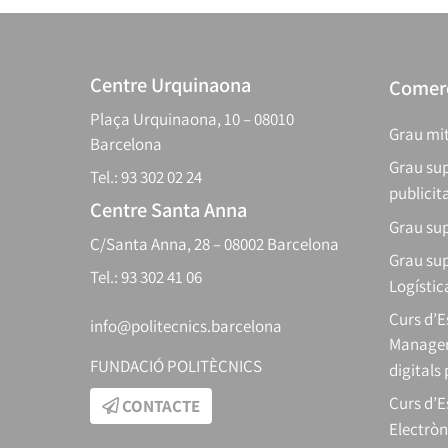
Centre Urquinaona
Comerç
Plaça Urquinaona, 10 – 08010
Grau mit
Barcelona
Grau sup
Tel.: 93 302 02 24
publicit
Centre Santa Anna
Grau sup
C/Santa Anna, 28 – 08002 Barcelona
Grau sup
Tel.: 93 302 41 06
Logístic
Curs d’
info@politecnics.barcelona
Manager
FUNDACIÓ POLITÈCNICS
digitals
Curs d’E
CONTACTE
Electròn