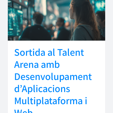
Sortida al Talent
Arena amb
Desenvolupament
d’Aplicacions
Multiplataforma i
Web