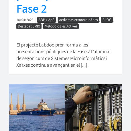
Fase 2
10/04/2026
|
ABP / ApS
,
Activitats extraordinàries
,
BLOG
,
Destacat SMIX
,
Metodologies Actives
El projecte Labdoo pren forma a les
presentacions públiques de la Fase 2 L’alumnat
de segon curs de Sistemes Microinformàtics i
Xarxes continua avançant en el [...]