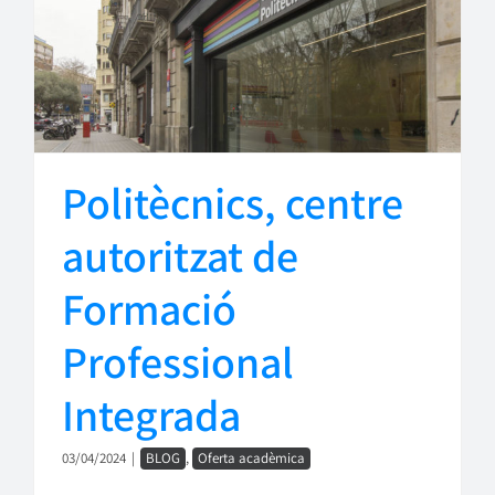
Politècnics, centre
autoritzat de
Formació
Professional
Integrada
03/04/2024
|
BLOG
,
Oferta acadèmica